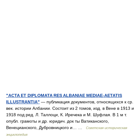
"ACTA ET DIPLOMATA RES ALBANIAE MEDIAE-AETATIS
ILLUSTRANTIA"
— публикация документов, относящихся к ср.
век. истории Албании. Состоит из 2 томов, изд. в Вене в 1913 и
1918 под ред. Л. Таллоци, К. Иречека и М. Шуфлая. В 1 м т.
опубл. грамоты и др. юридич. док ты Ватиканского,
Венецианского, Дубровницкого и… …
Советская историческая
энциклопедия