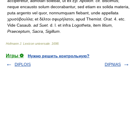
acciperetur, adnotari solebat, ut ex
Ep. Apollon. cit
. discimus;
neque encausto solum decorabantur, sed etiam ex solida materia,
puta argento vel quor, nonnumquam fiebant, unde appellata
χρυσόβουλλα; et δέλτοι σφυρήλατοι, apud Themist.
Orat.
4. etc.
Vide Casaub.
ad Suet.
d. l. et infra
Logotheta
, item
litium,
Praeceptum, Sacra, Sigillum
.
Hofmann J. Lexicon universale
.
1698
.
Игры ⚽
Нужно решить контрольную?
DIPLOIS
DIPNIAS