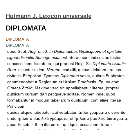
Hofmann J. Lexicon universale
DIPLOMATA
DIPLOMATA
DIPLOMATA
qpud Suet.
Aug.
c. 50.
In Diplomatibus libellisqueve et epistolis
signandis initio Sphinge usus est
: literae sunt indices ac testes
concessi beneficii ab eo, qui praeest Reip. Sic
Diplomata civitatis
Rom
. dicuntur eidem
Nerone
, codicilli, quibus delatum erat ius
civitatis: Et Apollon. Tyaneus
Diplomata
vocat, quibus Euphrates
commendabatur Regionum et Urbium Praefectis.
Ep. ad eum
:
Graece διπλᾶ. Maxime vero sic appellabantur literae, propter
publicum cursum dari petiqueve solitae. Nomen inde, quod
formabantur in modum tabellarum duplicium: cum aliae literae
Principum,
quibus aliquid iubebatur aut vetabatur, ἅπλα γράμματα dicerentur,
unde ἡπλωτο βασιλικὰ γράμματα, et ἥπλωτο βασιλικὰ διατάγματα,
apud Euseb. l. 8. In illis porro, quidquid occasione illorum