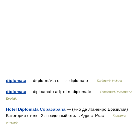
diplomata
— di·plo·mà·ta s.f. → diplomato …
Dizionario italiano
diplomata
— diploumato adj. et n. diplomate …
Diccionari Personau e
Evolutiu
Hotel Diplomata Copacabana
— (Рио де Жанейро,Бразилия)
Категория отеля: 2 звездочный отель Адрес: Prac …
Каталог
отелей