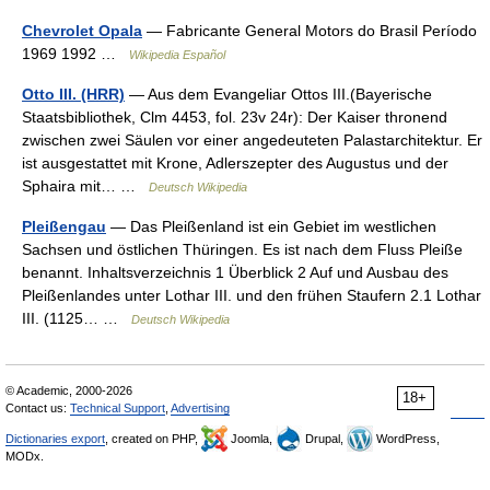
Chevrolet Opala
— Fabricante General Motors do Brasil Período
1969 1992 …
Wikipedia Español
Otto III. (HRR)
— Aus dem Evangeliar Ottos III.(Bayerische
Staatsbibliothek, Clm 4453, fol. 23v 24r): Der Kaiser thronend
zwischen zwei Säulen vor einer angedeuteten Palastarchitektur. Er
ist ausgestattet mit Krone, Adlerszepter des Augustus und der
Sphaira mit… …
Deutsch Wikipedia
Pleißengau
— Das Pleißenland ist ein Gebiet im westlichen
Sachsen und östlichen Thüringen. Es ist nach dem Fluss Pleiße
benannt. Inhaltsverzeichnis 1 Überblick 2 Auf und Ausbau des
Pleißenlandes unter Lothar III. und den frühen Staufern 2.1 Lothar
III. (1125… …
Deutsch Wikipedia
© Academic, 2000-2026
18+
Contact us:
Technical Support
,
Advertising
Dictionaries export
, created on PHP,
Joomla,
Drupal,
WordPress,
MODx.